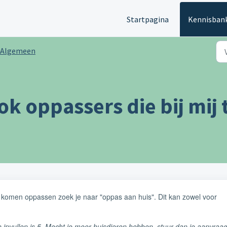
Startpagina
Kennisban
Algemeen
ok oppassers die bij mij
s komen oppassen zoek je naar "oppas aan huis". Dit kan zowel voor
n invullen is 5. Mocht je meer huisdieren hebben, stuur dan je aanvraa