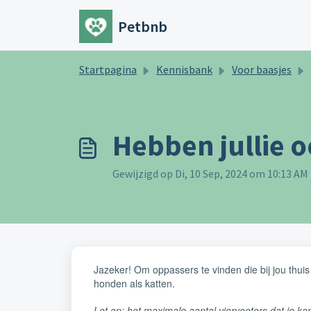
Doorgaan naar hoofdinhoud
Petbnb
Startpagina
Kennisbank
Voor baasjes
Hebben jullie o
Gewijzigd op Di, 10 Sep, 2024 om 10:13 AM
Jazeker! Om oppassers te vinden die bij jou thui
honden als katten.
Let op: het maximale aantal viervoeters dat je ka