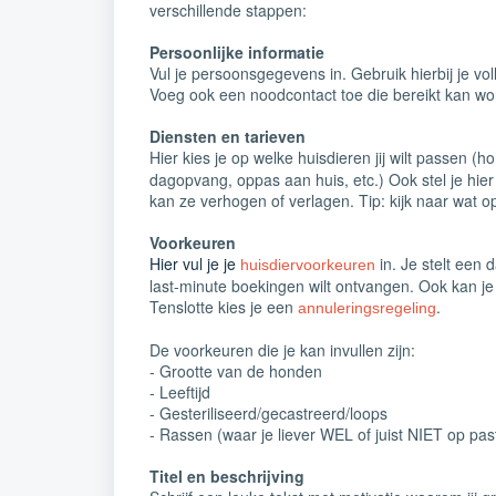
verschillende stappen:
Persoonlijke informatie
Vul je persoonsgegevens in. Gebruik hierbij je v
Voeg ook een noodcontact toe die bereikt kan word
Diensten en tarieven
Hier kies je op welke huisdieren jij wilt passen (
dagopvang, oppas aan huis, etc.)
Ook stel je hie
kan ze verhogen of verlagen. Tip: kijk naar wat o
Voorkeuren
Hier vul je je
in. Je stelt een 
huisdiervoorkeuren
last-minute boekingen wilt ontvangen. Ook kan j
Tenslotte kies je een
.
annuleringsregeling
De voorkeuren die je kan invullen zijn:
- Grootte van de honden
- Leeftijd
- Gesteriliseerd/gecastreerd/loops
- Rassen (waar je liever WEL of juist NIET op pas
Titel en beschrijving