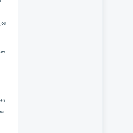
n
 jou
ouw
een
een