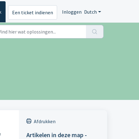
k
Inloggen
Dutch
Een ticket indienen
Afdrukken
e
Artikelen in deze map -