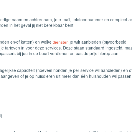
olledige naam en achternaam, je e-mail, telefoonnummer en compleet a
en in het geval jij niet bereikbaar bent.
honden en/of katten) en welke
je wilt aanbieden (bijvoorbeeld
diensten
r je tarieven in voor deze services. Deze staan standaard ingesteld, maa
ppassers bij jou in de buurt verdienen en pas de prijs hierop aan.
dagelijkse capaciteit (hoeveel honden je per service wil aanbieden) en of
e aangeven of je op huisdieren uit meer dan één huishouden wil passen
t)