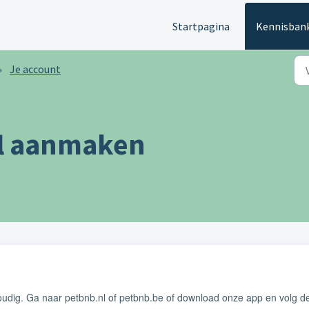
Startpagina
Kennisban
Je account
el aanmaken
udig. Ga naar petbnb.nl of petbnb.be of download onze app en volg d