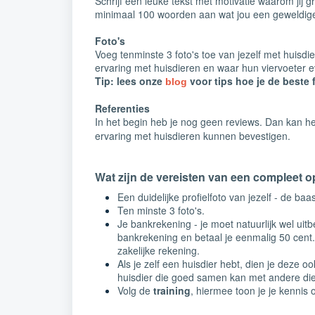
Schrijf een leuke tekst met motivatie waarom jij 
minimaal 100 woorden aan wat jou een geweldig
Foto's
Voeg tenminste 3 foto's toe van jezelf met huisdi
ervaring met huisdieren en waar hun viervoeter ev
Tip: lees onze
voor tips hoe je de beste 
blog
Referenties
In het begin heb je nog geen reviews. Dan kan h
ervaring met huisdieren kunnen bevestigen.
Wat zijn de vereisten van een compleet o
Een duidelijke profielfoto van jezelf - de ba
Ten minste 3 foto's.
Je bankrekening - je moet natuurlijk wel uitbe
bankrekening en betaal je eenmalig 50 cent.
zakelijke rekening.
Als je zelf een huisdier hebt, dien je deze 
huisdier die goed samen kan met andere dier
Volg de
training
, hiermee toon je je kennis 