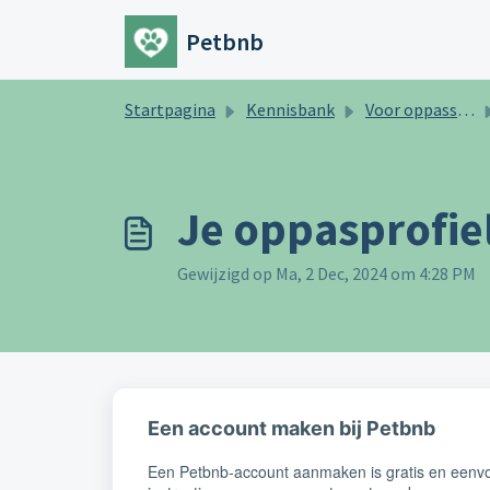
Doorgaan naar hoofdinhoud
Petbnb
Startpagina
Kennisbank
Voor oppassers
Je oppasprofi
Gewijzigd op Ma, 2 Dec, 2024 om 4:28 PM
Een account maken bij Petbnb
Een Petbnb-account aanmaken is gratis en eenvo