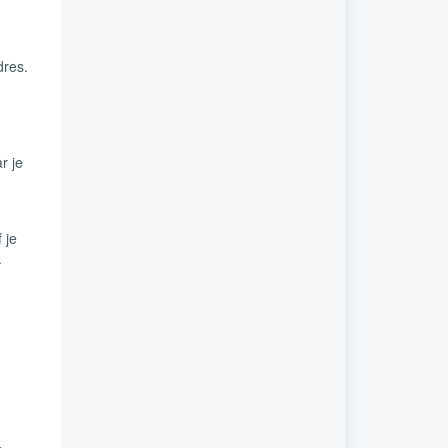
dres.
r je
 je
.