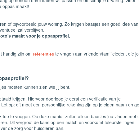
graag op honden en/of katten wil passen en omschrijf je ervaring. Geef i
e oppas maakt!
eren of bijvoorbeeld jouw woning. Zo krijgen baasjes een goed idee van
entueel zal verblijven.
foto's maakt voor je oppasprofiel.
et handig zijn om
te vragen aan vrienden/familieleden, die j
referenties
ppasprofiel?
asjes moeten kunnen zien wie jij bent.
taald krijgen. Hiervoor doorloop je eerst een verificatie van je
 Let op: dit moet een persoonlijke rekening zijn op je eigen naam en g
ook toe te voegen. Op deze manier zullen alleen baasjes jou vinden met 
en. Dit vergroot de kans op een match en voorkomt teleurstellingen.
over de zorg voor huisdieren aan.