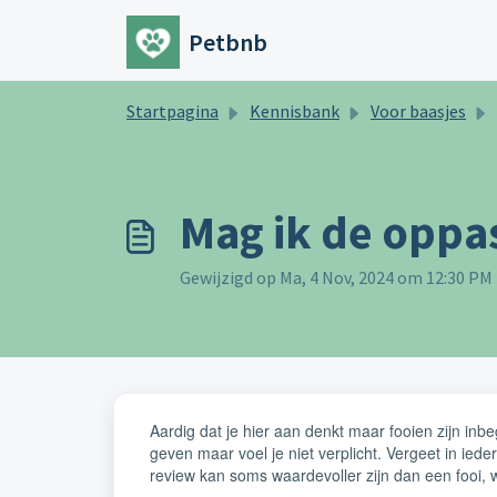
Doorgaan naar hoofdinhoud
Petbnb
Startpagina
Kennisbank
Voor baasjes
Mag ik de oppa
Gewijzigd op Ma, 4 Nov, 2024 om 12:30 PM
Aardig dat je hier aan denkt maar fooien zijn inb
geven maar voel je niet verplicht.
Vergeet in iede
review kan soms waardevoller zijn dan een fooi,