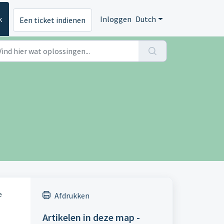
k
Inloggen
Dutch
Een ticket indienen
e
Afdrukken
Artikelen in deze map -