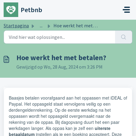
Doorgaan naar hoofdinhoud
Petbnb
Startpagina
...
Hoe werkt het met betalen?
Hoe werkt het met betalen?
Gewijzigd op Wo, 28 Aug, 2024 om 3:26 PM
Baasjes betalen voorafgaand aan het oppassen met iDEAL of
Paypal. Het oppasgeld staat vervolgens veilig op een
derdengeldenrekening. Op de eerste werkdag na het
oppassen wordt het oppasgeld overgemaakt naar de
rekening van de oppas. Bij dagopvang duurt het een paar
werkdagen langer.
Als oppas kan je zelf een
uiterste
betaaldatum
instellen als je een boeking accepteert. Deze