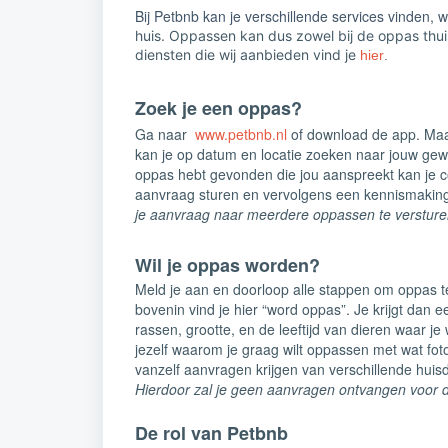
Bij Petbnb kan je verschillende services vinden, 
huis. Oppassen kan dus zowel bij de oppas thuis
diensten die wij aanbieden vind je
hier
.
Zoek je een oppas?
Ga naar
www.petbnb.nl
of download de app. Maak
kan je op datum en locatie zoeken naar jouw gewen
oppas hebt gevonden die jou aanspreekt kan je c
aanvraag sturen en vervolgens een kennismakin
je aanvraag naar meerdere oppassen te versture
Wil je oppas worden?
Meld je aan en doorloop alle stappen om oppas te
bovenin vind je hier “word oppas”. Je krijgt dan e
rassen, grootte, en de leeftijd van dieren waar je 
jezelf waarom je graag wilt oppassen met wat foto'
vanzelf aanvragen krijgen van verschillende huis
Hierdoor zal je geen aanvragen ontvangen voor da
De rol van Petbnb