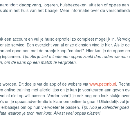
waaronder:
dagopvang, logeren, huisbezoeken, uitlaten of oppas aan
 als in het huis van het baasje. Meer informatie over de verschillend
 een account en vul je huisdierprofiel zo compleet mogelijk in. Vervol
ste service. Een overzicht van al onze diensten vind je hier. Als je e
ontact opnemen met de oranje knop "contact". Hier kan je de oppas e
g inplannen.
Tip: Als je last minute een oppas zoekt dan raden we aan
n, om de kans op een match te vergroten.
 worden. Dit doe je via de app of de website via
www.petbnb.nl
. Recht
en online training met allerlei tips en je kan je voorkeuren aan geven ov
wel of niet op wilt passen. Verder schrijf je ook nog een leuk stukje over
s en je oppas advertentie is klaar om online te gaan! Uiteindelijk zal je
dierbaasjes om op hun viervoeter te passen.
Tip: Hou je kalender goed b
ta waarop je toch niet kunt. Alvast veel oppas plezier!