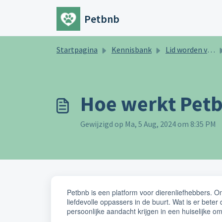
Doorgaan naar hoofdinhoud
Petbnb
Startpagina
Kennisbank
Lid worden van de Petbnb community
Hoe werkt Pet
Gewijzigd op Ma, 5 Aug, 2024 om 8:35 PM
Petbnb is een platform voor dierenliefhebbers. O
liefdevolle oppassers in de buurt. Wat is er beter
persoonlijke aandacht krijgen in een huiselijke o