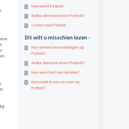
Hoe werkt Petbnb?
e
Welke diensten levert Petbnb?
Contact met Petbnb
Dit wilt u misschien lezen -
gens
en
Hoe werken beoordelingen op
en
Petbnb?
 om
Welke diensten levert Petbnb?
Hoe werkt het met betalen?
Hoe maak ik een account op
s
Petbnb?
er
ij.