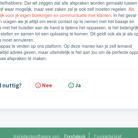
rliefhebbers. Dat wil zeggen dat alle afspraken worden gemaakt tussen
rijf waar mogelijk, maar veel zaken zal je ook zelf moeten regelen.
Als
lijk voor je eigen boekingen en communicatie met klanten
.
In het geval
 vragen we je altijd om eerst contact op te nemen met het baasje en
 met het huisdier aan de hand is tijdens het oppassen, is het belangrij
stellen en samen tot een oplossing te komen. Dit geldt ook als je als 
ts moet annuleren.
oppas te vinden op ons platform. Op deze manier kan je zelf iemand
 altijd advies geven, maar uiteindelijk is het aan jou om de perfecte opp
pas afspraken te maken.
l nuttig?
Nee
Ja
Helpdesksoftware van
Freshdesk
Cookiebeleid