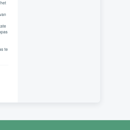
 het
 van
kste
oppas
as te